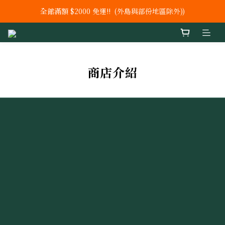
全館滿額 $2000 免運!!  (外島與部份地區除外))
新上市【鐵 +C+ 葉酸】 膠囊
新上市 秘泌頂級肌膚保養系列
新上市【鐵 +C+ 葉酸】 膠囊
商店介紹