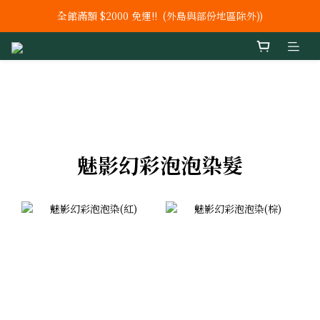
全館滿額 $2000 免運!!  (外島與部份地區除外))
新上市【鐵 +C+ 葉酸】 膠囊
新上市 秘泌頂級肌膚保養系列
新上市【鐵 +C+ 葉酸】 膠囊
魅影幻彩泡泡染髮