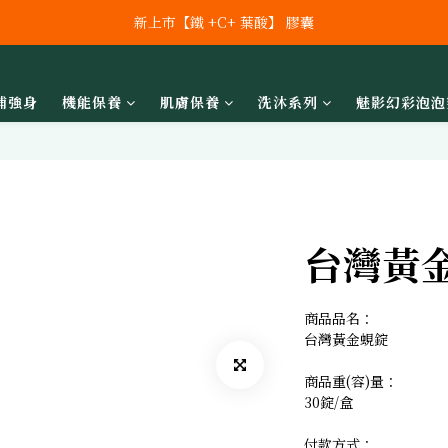
新上市【鐵 +C+ 葉酸】 膠囊
新上市【鐵 +C+ 葉酸】 膠囊
全館滿額 $2000 免運!!  (外島與部份地區除外))
新上市 秘泌頂級肌膚保養系列
補強身
機能保養
肌膚保養
洗沐系列
魅影幻彩泡泡
新上市【鐵 +C+ 葉酸】 膠囊
台灣黃
商品品名：
台灣黃金蜆錠
商品重(容)量：
30錠/盒
付款方式：