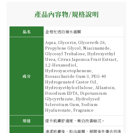
產品內容物/規格說明
品名
金柑光透白補水面膜
Aqua, Glycerin, Glycereth-26,
Propylene Glycol, Niacinamide,
Glycosyl Trehalose, Hydroxyethyl
Urea, Citrus Japonica Fruit Extract,
1,2-Hexanediol,
Hydroxyacetophenone,
成分
Biosaccharide Gum-1, PEG-40
Hydrogenated Castor Oil,
Hydroxyethylcellulose, Allantoin,
Disodium EDTA, Dipotassium
Glycyrrhizate, Hydrolyzed
Sclerotium Gum, Sodium
Hyaluronate, Fragrance
用途
提升肌膚舒適度，嫩白改善暗沉。
清潔肌膚後，取出面膜，展開後先撕去珍珠