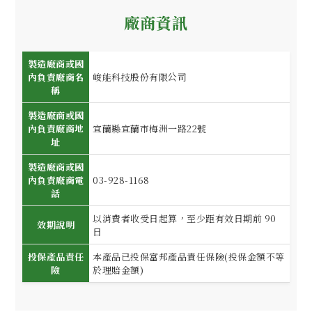
廠商資訊
製造廠商或國
內負責廠商名
峻能科技股份有限公司
稱
製造廠商或國
內負責廠商地
宜蘭縣宜蘭市梅洲一路22號
址
製造廠商或國
內負責廠商電
03-928-1168
話
以消費者收受日起算，至少距有效日期前 90
效期說明
日
投保產品責任
本產品已投保富邦產品責任保險(投保金額不等
險
於理賠金額)