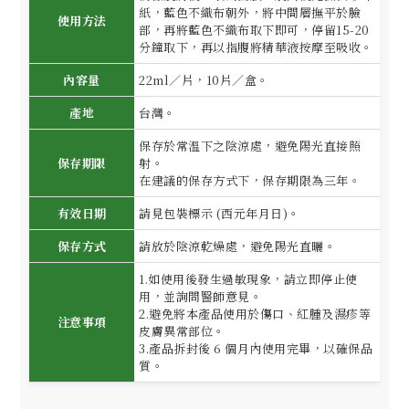
紙，藍色不織布朝外，將中間層撫平於臉
使用方法
部，再將藍色不織布取下即可，停留15-20
分鐘取下，再以指腹將精華液按摩至吸收。
內容量
22ml／片，10片／盒。
產地
台灣。
保存於常溫下之陰涼處，避免陽光直接照
保存期限
射。
在建議的保存方式下，保存期限為三年。
有效日期
請見包裝標示 (西元年月日)。
保存方式
請放於陰涼乾燥處，避免陽光直曬。
1.如使用後發生過敏現象，請立即停止使
用，並詢問醫師意見。
2.避免將本產品使用於傷口、紅腫及濕疹等
注意事項
皮膚異常部位。
3.產品拆封後 6 個月內使用完畢，以確保品
質。