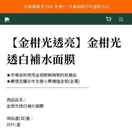
全館滿額 $2000 免運!!  (外島與部份地區除外))
新上市【鐵 +C+ 葉酸】 膠囊
新上市 秘泌頂級肌膚保養系列
新上市【鐵 +C+ 葉酸】 膠囊
【金柑光透亮】金柑光
透白補水面膜
★市場首款使用金柑酵解精華的保養品
★嚴選宜蘭在地友善小農種植金柑(金棗)
--------------------------------------------------------
商品品名：
金柑光透白補水面膜
商品重(容)量：
10片/盒