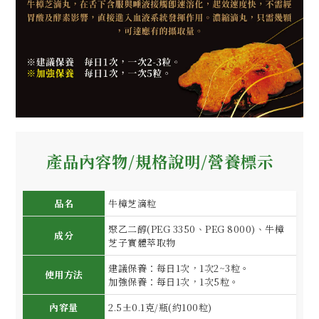
產品內容物/規格說明/營養標示
品名
牛樟芝滴粒
聚乙二醇(PEG 3350、PEG 8000)、牛樟
成分
芝子實體萃取物
建議保養：每日1次，1次2~3粒。
使用方法
加強保養：每日1次，1次5粒。
內容量
2.5±0.1克/瓶(約100粒)