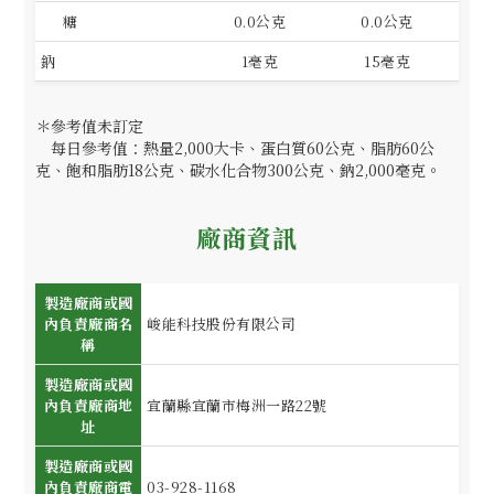
糖
0.0公克
0.0公克
鈉
1毫克
15毫克
＊參考值未訂定
每日參考值：熱量2,000大卡、蛋白質60公克、脂肪60公
克、飽和脂肪18公克、碳水化合物300公克、鈉2,000毫克。
廠商資訊
製造廠商或國
內負責廠商名
峻能科技股份有限公司
稱
製造廠商或國
內負責廠商地
宜蘭縣宜蘭市梅洲一路22號
址
製造廠商或國
內負責廠商電
03-928-1168