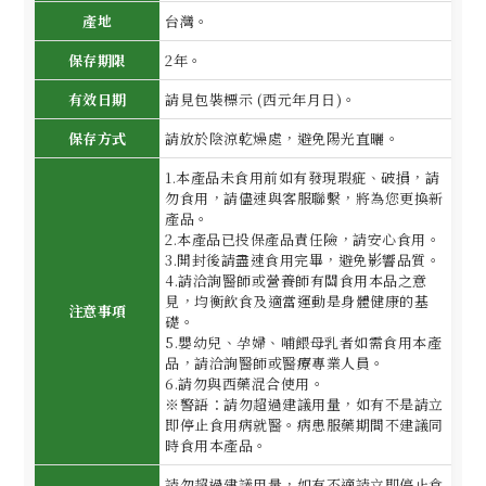
產地
台灣。
保存期限
2年。
有效日期
請見包裝標示 (西元年月日)。
保存方式
請放於陰涼乾燥處，避免陽光直曬。
1.本產品未食用前如有發現瑕疵、破損，請
勿食用，請儘速與客服聯繫，將為您更換新
產品。
2.本產品已投保產品責任險，請安心食用。
3.開封後請盡速食用完畢，避免影響品質。
4.請洽詢醫師或營養師有關食用本品之意
見，均衡飲食及適當運動是身體健康的基
注意事項
礎。
5.嬰幼兒、孕婦、哺餵母乳者如需食用本產
品，請洽詢醫師或醫療專業人員。
6.請勿與西藥混合使用。
※警語：請勿超過建議用量，如有不是請立
即停止食用病就醫。病患服藥期間不建議同
時食用本產品。
請勿超過建議用量，如有不適請立即停止食