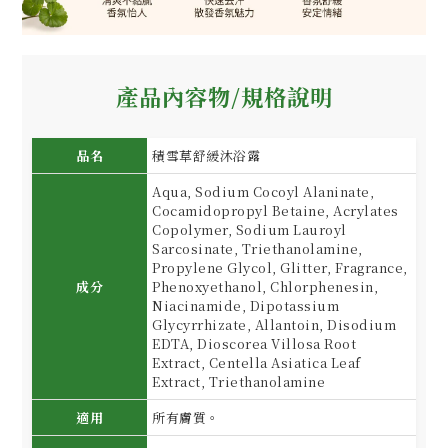
產品內容物/規格說明
品名
積雪草舒緩沐浴露
Aqua, Sodium Cocoyl Alaninate,
Cocamidopropyl Betaine, Acrylates
Copolymer, Sodium Lauroyl
Sarcosinate, Triethanolamine,
Propylene Glycol, Glitter, Fragrance,
成分
Phenoxyethanol, Chlorphenesin,
Niacinamide, Dipotassium
Glycyrrhizate, Allantoin, Disodium
EDTA, Dioscorea Villosa Root
Extract, Centella Asiatica Leaf
Extract, Triethanolamine
適用
所有膚質。