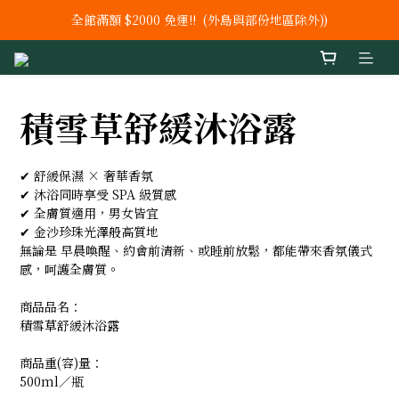
全館滿額 $2000 免運!!  (外島與部份地區除外))
新上市【鐵 +C+ 葉酸】 膠囊
新上市 秘泌頂級肌膚保養系列
新上市【鐵 +C+ 葉酸】 膠囊
積雪草舒緩沐浴露
✔ 舒緩保濕 × 奢華香氛
✔ 沐浴同時享受 SPA 級質感
✔ 全膚質適用，男女皆宜
✔ 金沙珍珠光澤般高質地
無論是 早晨喚醒、約會前清新、或睡前放鬆，都能帶來香氛儀式
感，呵護全膚質。
商品品名：
積雪草舒緩沐浴露
商品重(容)量：
500ml／瓶