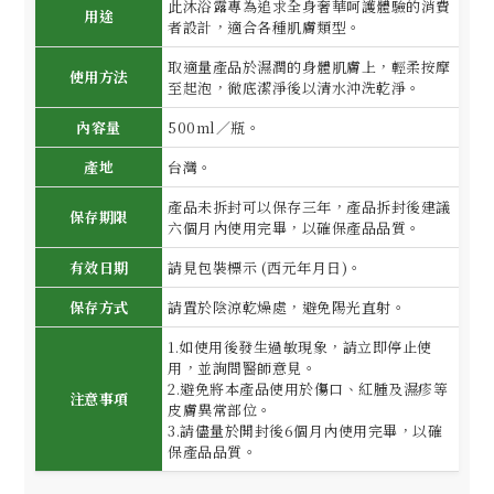
此沐浴露專為追求全身奢華呵護體驗的消費
用途
者設計，適合各種肌膚類型。
取適量產品於濕潤的身體肌膚上，輕柔按摩
使用方法
至起泡，徹底潔淨後以清水沖洗乾淨。
內容量
500ml／瓶。
產地
台灣。
產品未拆封可以保存三年，產品拆封後建議
保存期限
六個月內使用完畢，以確保產品品質。
有效日期
請見包裝標示 (西元年月日)。
保存方式
請置於陰涼乾燥處，避免陽光直射。
1.如使用後發生過敏現象，請立即停止使
用，並詢問醫師意見。
2.避免將本產品使用於傷口、紅腫及濕疹等
注意事項
皮膚異常部位。
3.請儘量於開封後6個月內使用完畢，以確
保產品品質。