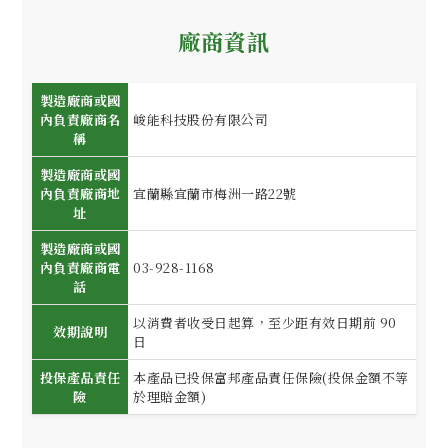
廠商資訊
製造廠商或國
內負責廠商名
峻能科技股份有限公司
稱
製造廠商或國
內負責廠商地
宜蘭縣宜蘭市梅洲一路22號
址
製造廠商或國
內負責廠商電
03-928-1168
話
以消費者收受日起算，至少距有效日期前 90
效期說明
日
投保產品責任
本產品已投保富邦產品責任保險(投保金額不等
險
於理賠金額)