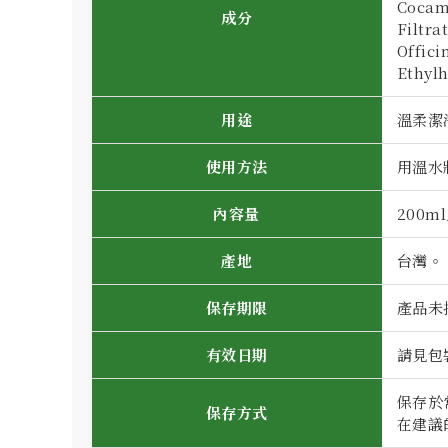
Cocami
成分
Filtra
Offici
Ethylh
用途
溫柔潔
使用方法
用溫水
內容量
200m
產地
台灣。
保存期限
產品未
有效日期
請見包
保存於
保存方式
在建議