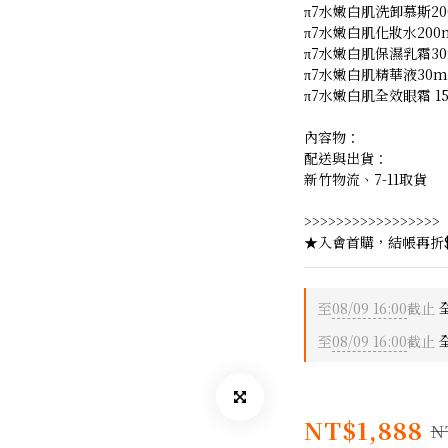
π7水嫩白肌洗卸慕斯20
π7水嫩白肌化妝水200
π7水嫩白肌保濕乳霜30
π7水嫩白肌精華液30m
π7水嫩白肌全效眼霜 15
內容物：
配送與出貨：
新竹物流、7-11取貨
>>>>>>>>>>>>>>>>>
★入會首購，結帳再折$
至
08/09 16:00
截止
全
至
08/09 16:00
截止
全
NT$1,888
N