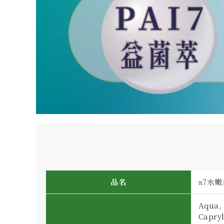
品名
π7水
Aqua, 
Capryl