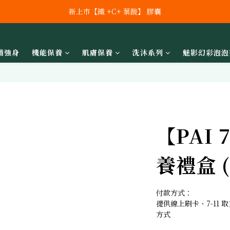
新上市【鐵 +C+ 葉酸】 膠囊
新上市【鐵 +C+ 葉酸】 膠囊
全館滿額 $2000 免運!!  (外島與部份地區除外))
補強身
機能保養
肌膚保養
洗沐系列
魅影幻彩泡泡
新上市 秘泌頂級肌膚保養系列
新上市【鐵 +C+ 葉酸】 膠囊
【PAI
養禮盒 (
付款方式：
提供線上刷卡、7-11
方式