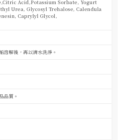
Citric Acid,Potassium Sorbate, Yogurt
ethyl Urea, Glycosyl Trehalose, Calendula
nesin, Caprylyl Glycol,
垢溶解後，再以清水洗淨。
品品質。