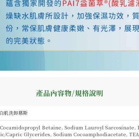
產品內容物/規格說明
嫩白肌洗卸慕斯
Cocamidopropyl Betaine, Sodium Lauroyl Sarcosinate, 
ic/Capric Glycerides, Sodium Cocoamphodiacetate, TEA