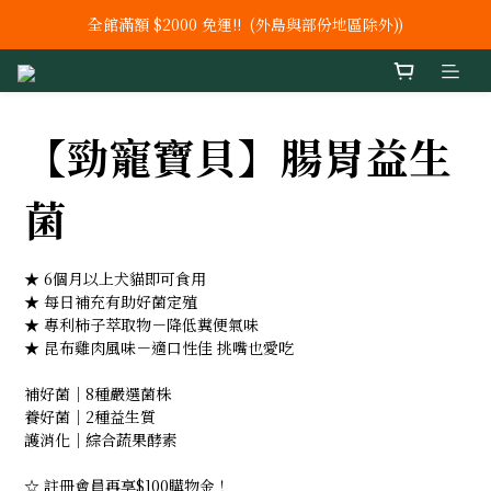
全館滿額 $2000 免運!!  (外島與部份地區除外))
新上市【鐵 +C+ 葉酸】 膠囊
新上市 秘泌頂級肌膚保養系列
新上市【鐵 +C+ 葉酸】 膠囊
【勁寵寶貝】腸胃益生
菌
★ 6個月以上犬貓即可食用
★ 每日補充有助好菌定殖
★ 專利柿子萃取物－降低糞便氣味
★ 昆布雞肉風味－適口性佳 挑嘴也愛吃
補好菌｜8種嚴選菌株
養好菌｜2種益生質
護消化｜綜合蔬果酵素
☆ 註冊會員再享$100購物金！