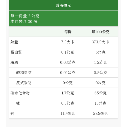
營養標示
每一份量 2 公克
本包裝含 30 份
每份
每100公克
熱量
7.5大卡
373.5大卡
蛋白質
0.1公克
5公克
脂肪
0.03公克
1.5公克
飽和脂肪
0.01公克
0.5公克
反式脂肪
0公克
0公克
碳水化合物
1.7公克
85公克
糖
0.3公克
15公克
鈉
11.7毫克
585毫克