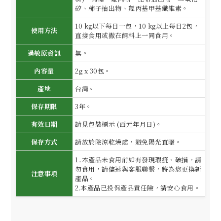
矽、柿子抽出物、羥丙基甲基纖維素。
10 kg以下每日一包，10 kg以上每日2包，
使用方法
直接食用或撒在飼料上一同食用。
過敏原資訊
無。
內容量
2g x 30包。
產地
台灣。
保存期限
3年。
有效日期
請見包裝標示 (西元年月日)。
保存方式
請放於陰涼乾燥處，避免陽光直曬。
1..本產品未食用前如有發現瑕疵、破損，請
勿食用，請儘速與客服聯繫，將為您更換新
注意事項
產品。
2.本產品已投保產品責任險，請安心食用。