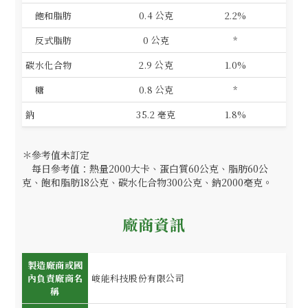
飽和脂肪
0.4 公克
2.2%
反式脂肪
0 公克
*
碳水化合物
2.9 公克
1.0%
糖
0.8 公克
*
鈉
35.2 毫克
1.8%
＊參考值未訂定
每日參考值：熱量2000大卡、蛋白質60公克、脂肪60公
克、飽和脂肪18公克、碳水化合物300公克、鈉2000毫克。
廠商資訊
製造廠商或國
內負責廠商名
峻能科技股份有限公司
稱