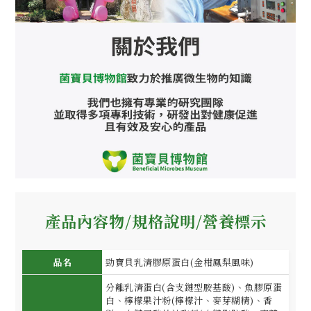
產品內容物/規格說明/營養標示
品名
勁寶貝乳清膠原蛋白(金柑鳳梨風味)
分離乳清蛋白(含支鏈型胺基酸)、魚膠原蛋
白、檸檬果汁粉(檸檬汁、麥芽糊精)、香