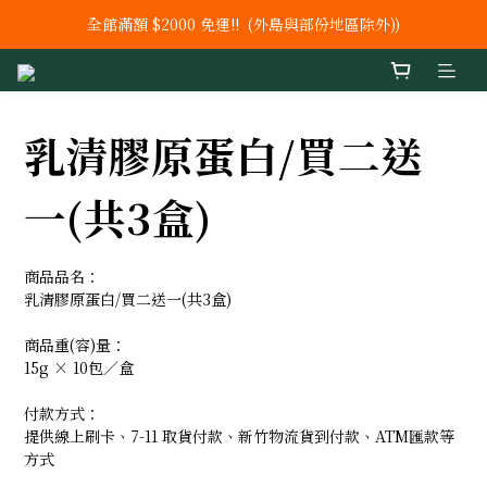
全館滿額 $2000 免運!!  (外島與部份地區除外))
新上市【鐵 +C+ 葉酸】 膠囊
新上市 秘泌頂級肌膚保養系列
新上市【鐵 +C+ 葉酸】 膠囊
乳清膠原蛋白/買二送
一(共3盒)
商品品名：
乳清膠原蛋白/買二送一(共3盒)
商品重(容)量：
15g × 10包／盒
付款方式：
提供線上刷卡、7-11 取貨付款、新竹物流貨到付款、ATM匯款等
方式