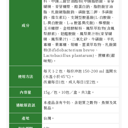
料、中鏈三酸甘油酯粉(中鏈脂肪酸、麥芽
糊精、麥芽糖漿、酪蛋白鈉、脂肪酸甘油
脂、乳酸硬脂酸鈉、磷酸氫二鉀、多磷酸
鈉、維生素E)、支鏈型胺基酸(L-白胺酸、
L-異白胺酸、L-α 胺基異戊酸)、檸檬酸、
成分
玉米糖膠、金柑酵解粉、鳳梨萃取物(含鳳
梨酵素)、麩醯胺酸、鳳梨果汁粉(麥芽糊
精、鳳梨果汁)、二氧化矽、牛磺酸、半乳
寡糖、果寡糖、菊糖、薑黃萃取物、乳酸菌
粉(Bifidobacterium breve、
Lactobacillus plantarum)、蔗糖素(甜
味劑)。
每天 1-2 包，每份沖泡 150-200 ml 溫開水
使用方法
(水溫小於45℃)。
孩童每日1包，成人每日1至2包。
內容量
15g／包。10包／盒。共3盒。
本產品含有牛奶、含麩質之穀物、魚類及其
過敏原資訊
製品。
產地
台灣。