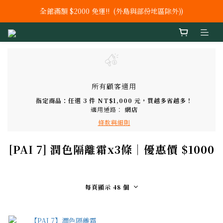
全館滿額 $2000 免運!!  (外島與部份地區除外))
新上市【鐵 +C+ 葉酸】 膠囊
新上市 秘泌頂級肌膚保養系列
新上市【鐵 +C+ 葉酸】 膠囊
所有顧客適用
指定商品：任選 3 件 NT$1,000 元，買越多省越多！
適用通路：
網店
條款與細則
[PAI 7] 潤色隔離霜x3條｜優惠價 $1000
每頁顯示 48 個